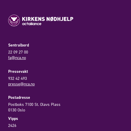
Sentralbord
22 09 27 00
fa@nca.no
Pressevakt
932 42 493
presse@nca.no
Postadresse
Postboks 7100 St. Olavs Plass
0130 Oslo
Vipps
2426