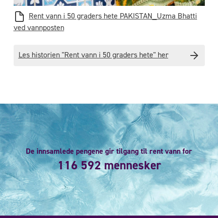
Rent vann i 50 graders hete PAKISTAN_Uzma Bhatti
ved vannposten
Les historien "Rent vann i 50 graders hete" her
De innsamlede pengene gir tilgang til rent vann for
116 592 mennesker