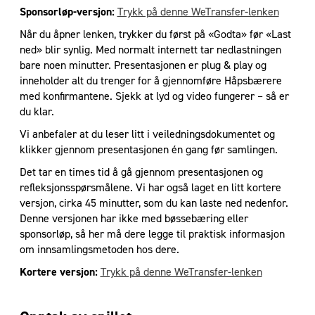
Sponsorløp-versjon:
Trykk på denne WeTransfer-lenken
Når du åpner lenken, trykker du først på «Godta» før «Last
ned» blir synlig. Med normalt internett tar nedlastningen
bare noen minutter. Presentasjonen er plug & play og
inneholder alt du trenger for å gjennomføre Håpsbærere
med konfirmantene. Sjekk at lyd og video fungerer – så er
du klar.
Vi anbefaler at du leser litt i veiledningsdokumentet og
klikker gjennom presentasjonen én gang før samlingen.
Det tar en times tid å gå gjennom presentasjonen og
refleksjonsspørsmålene. Vi har også laget en litt kortere
versjon, cirka 45 minutter, som du kan laste ned nedenfor.
Denne versjonen har ikke med bøssebæring eller
sponsorløp, så her må dere legge til praktisk informasjon
om innsamlingsmetoden hos dere.
Kortere versjon:
Trykk på denne WeTransfer-lenken