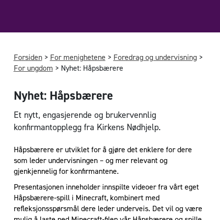
Forsiden
>
For menighetene
>
Foredrag og undervisning
>
For ungdom
>
Nyhet: Håpsbærere
Nyhet: Håpsbærere
Et nytt, engasjerende og brukervennlig
konfirmantopplegg fra Kirkens Nødhjelp.
Håpsbærere er utviklet for å gjøre det enklere for dere
som leder undervisningen – og mer relevant og
gjenkjennelig for konfirmantene.
Presentasjonen inneholder innspilte videoer fra vårt eget
Håpsbærere-spill i Minecraft, kombinert med
refleksjonsspørsmål dere leder underveis. Det vil og være
mulig å laste ned Minecraft-filen vår Håpsbærere og spille