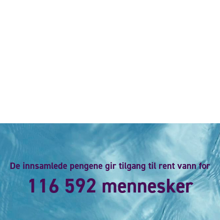
De innsamlede pengene gir tilgang til rent vann for
116 592 mennesker