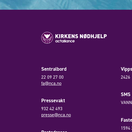
Sentralbord
Vipp
22 09 27 00
2426
fa@nca.no
SMS
Pressevakt
VANN 
932 42 493
presse@nca.no
Fast
1594 