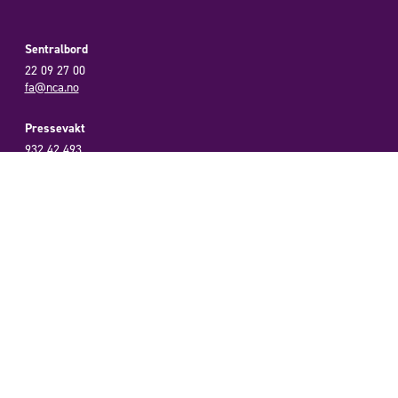
Sentralbord
22 09 27 00
fa@nca.no
Pressevakt
932 42 493
presse@nca.no
Postadresse
Postboks 7100 St. Olavs Plass
0130 Oslo
Vipps
2426
SMS
VANN til 2426 (300kr)
Fasteaksjonskonto