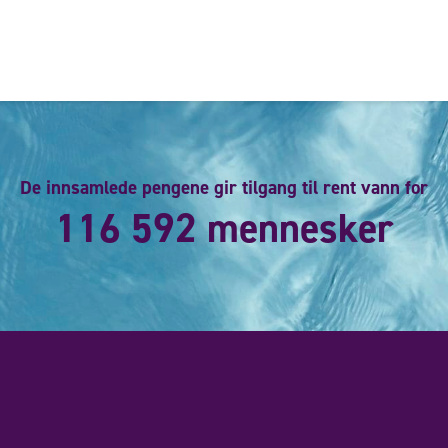
De innsamlede pengene gir tilgang til rent vann for
116 592 mennesker