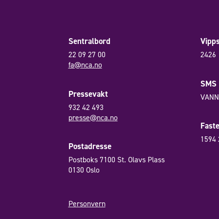
Sentralbord
Vipp
22 09 27 00
2426
fa@nca.no
SMS
Pressevakt
VANN 
932 42 493
presse@nca.no
Fast
1594 
Postadresse
Postboks 7100 St. Olavs Plass
0130 Oslo
Personvern