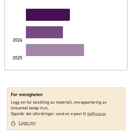
Chart
Bar chart with 3 bars.
The chart has 1 X axis displaying categories.
The chart has 1 Y axis displaying values. Data ranges from 786
kr. 9 328,-
2026
kr. 7 867,-
2025
End of interactive chart.
kr. 12 302,-
2024
For menigheten
Logg inn for bestilling av materiell, innrapportering av
innsamlet beløp m.m.
Oppstår det utfordringer, send en e-post til
fa@nca.no
Logg inn