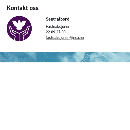
Kontakt oss
Sentralbord
Fasteaksjonen
22 09 27 00
fasteaksjonen@nca.no
De innsamlede pengene gir tilgang til rent vann for
116 592 mennesker