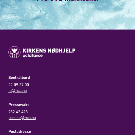
Sentralbord
22 09 27 00
fa@nca.no
Pressevakt
932 42 493
presse@nca.no
Postadresse