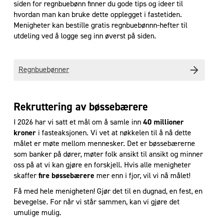
siden for regnbuebønn finner du gode tips og ideer til
hvordan man kan bruke dette opplegget i fastetiden.
Menigheter kan bestille gratis regnbuebønnn-hefter til
utdeling ved å logge seg inn øverst på siden.
Regnbuebønner
Rekruttering av bøssebærere
I 2026 har vi satt et mål om å samle inn
40 millioner
kroner
i fasteaksjonen. Vi vet at nøkkelen til å nå dette
målet er møte mellom mennesker. Det er bøssebærerne
som banker på dører, møter folk ansikt til ansikt og minner
oss på at vi kan gjøre en forskjell. Hvis alle menigheter
skaffer
fire bøssebærere
mer enn i fjor, vil vi nå målet!
Få med hele menigheten! Gjør det til en dugnad, en fest, en
bevegelse. For når vi står sammen, kan vi gjøre det
umulige mulig.